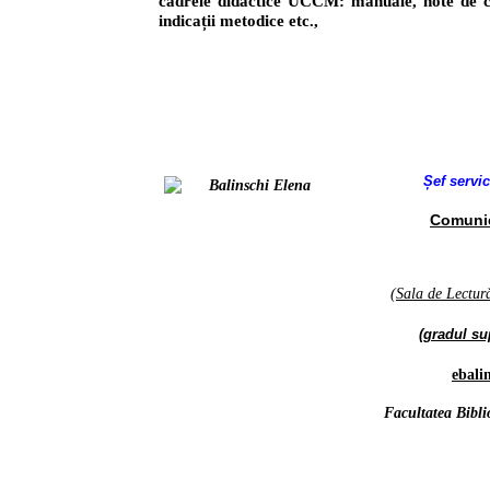
cadrele didactice UCCM: manuale, note de
indicații metodice etc.,
Șef servi
Comunic
(Sala de Lectur
(gradul sup
ebali
Facultatea Bibli