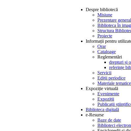
Despre bibliotecă
Misiune
Prezentare genera
Biblioteca în imag
Structura Bibliotec
Proiecte
Informații pentru utilizat
Orar
Cataloage
Reglementări
drepturi și o
referințe bi
Servicii
Ediții periodice
Materiale tematice
Expoziție virtuală
Evenimente
Expoziții
Publicații științi
Biblioteca digitală
e-Resurse
Baze de date
Biblioteci electron
Enciclopedii și di