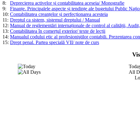
8:
Deprecierea activelor și contabilitatea aceseia/ Monografie
9:
Finanțe. Principalele aspecte și tendințe ale bugetului Public Națion
10:
Contabilitatea creanțelor și perfecționarea acesteia
11:
Dreptul ca sistem, sistemul dreptului / Manual
12:
Manual de reglementări internaționale de control al calității, Audit,
13:
Contabilitatea în comerțul exterior/ texte de lecții
14:
Manualul codului etic al profesioniştilor contabili. Prezentarea con
15:
Drept penal. Partea specială VII/ note de curs
Vi
Toda
All D
Lo