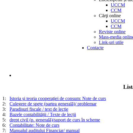
UCCM
CCM
Cărţi online
UCCM
CCM
Reviste online
Mass-media onlin
Link-uri utile
Contacte
Lis
1:
Istoria şi teoria cooperaţiei de consum: Note de curs
2:
Culegere de spețe (partea generală)/ problemar
3:
Paradisuri fiscale / text de lecție
4:
Bazele contabilității / Texte de lecții
5:
drept civil (p. generală)/suport de curs în scheme
6:
Contabilitate: Note de curs
7:
Manualul auditului Financiar/ manual