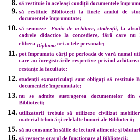
să restituie în aceleași condiții documentele împrum
să restituie Bibliotecii la finele anului de stu
documentele împrumutate;
să semneze
Foaia de achitare
,
studenții,
la absol
cadrele didactice la concediere, fără care nu 
elibera
ori actele personale;
Diploma
pot împrumuta cărți pe perioada de vară numai util
care au înregistrările respective privind achitarea
restanțe la facultate;
studenții exmatriculați sunt obligați să restituie Bi
documentele împrumutate;
nu se admite sustragerea documentelor din co
Bibliotecii;
utilizatorii trebuie să utilizeze civilizat mobilie
material tehnică și celelalte bunuri ale Bibliotecii;
să nu consume în sălile de lectură alimente și băuturi
să respecte orarul de funcționare al Bibliotecii;