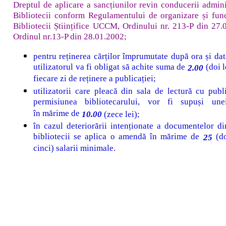
Dreptul de aplicare a sancțiunilor revin conducerii admini
Bibliotecii conform Regulamentului de organizare și fun
Bibliotecii Științifice UCCM, Ordinului nr. 213-P din 27.
Ordinul nr.13-P din 28.01.2002;
pentru reținerea cărților împrumutate după ora și data
utilizatorul va fi obligat să achite suma de
(doi l
2.00
fiecare zi de reținere a publicației;
utilizatorii care pleacă din sala de lectură cu publi
permisiunea bibliotecarului, vor fi supuși un
în mărime de
10.00
(zece lei);
în cazul deteriorării intenționate a documentelor di
bibliotecii se aplica o amendă în mărime de
(do
25
cinci) salarii minimale.