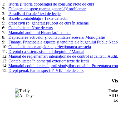
1:
Istoria şi teoria cooperaţiei de consum: Note de curs
2:
Culegere de spețe (partea generală)/ problemar
3:
Paradisuri fiscale / text de lecție
4:
Bazele contabilității / Texte de lecții
5:
drept civil (p. generală)/suport de curs în scheme
6:
Contabilitate: Note de curs
7:
Manualul auditului Financiar/ manual
8:
Deprecierea activelor și contabilitatea aceseia/ Monografie
9:
Finanțe. Principalele aspecte și tendințe ale bugetului Public Națion
10:
Contabilitatea creanțelor și perfecționarea acesteia
11:
Dreptul ca sistem, sistemul dreptului / Manual
12:
Manual de reglementări internaționale de control al calității, Audit,
13:
Contabilitatea în comerțul exterior/ texte de lecții
14:
Manualul codului etic al profesioniştilor contabili. Prezentarea con
15:
Drept penal. Partea specială VII/ note de curs
Vi
Toda
All D
Lo