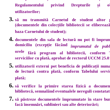
Regulamentului privind Drepturile și obli
utilizatorilor;
să nu transmită Carnetul de student altor 
(documentele din colecțiile bibliotecii se elibereaz
baza Carnetului de student);
documentele din sala de lectură nu pot fi împrum
domiciliu (excepție făcând
împrumutul de publi
orele
fără program al bibliotecii, conform T
serviciilor cu plată, aprobat de rectorul UCCM 25.0
utilizatorii externi pot beneficia de publicații numa
de lectură contra plată, conform Tabelului servi
plată;
să verifice la primire starea fizică a documen
bibliotecă, semnalând eventualele nereguli constatat
să păstreze documentele împrumutate în stare bun
facă însemnări, sublinieri sau alte deteriorări;