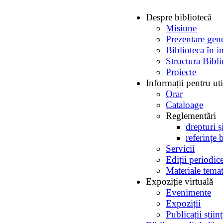
Despre bibliotecă
Misiune
Prezentare gen
Biblioteca în i
Structura Bibli
Proiecte
Informații pentru uti
Orar
Cataloage
Reglementări
drepturi ș
referințe 
Servicii
Ediții periodic
Materiale temat
Expoziție virtuală
Evenimente
Expoziții
Publicații ști