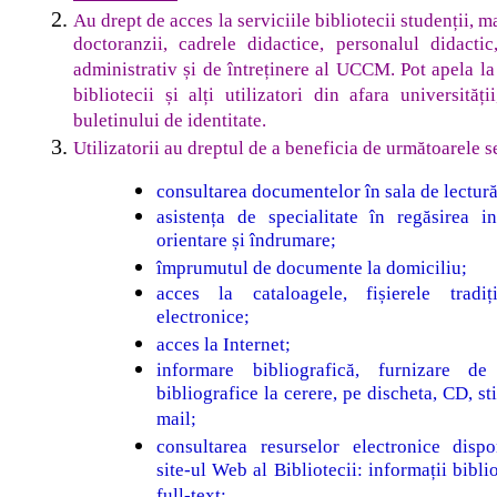
Au drept de acces la serviciile bibliotecii studenții, m
doctoranzii, cadrele didactice, personalul didactic,
administrativ și de întreținere al UCCM. Pot apela la 
bibliotecii și alți utilizatori din afara universități
buletinului de identitate.
Utilizatorii au dreptul de a beneficia de următoarele se
consultarea documentelor în sala de lectură
asistența de specialitate în regăsirea in
orientare și îndrumare;
împrumutul de documente la domiciliu;
acces la cataloagele, fișierele tradiț
electronice;
acces la Internet;
informare bibliografică, furnizare de 
bibliografice la cerere, pe discheta, CD, st
mail;
consultarea resurselor electronice dispo
site-ul Web al Bibliotecii: informații bibli
full-text;