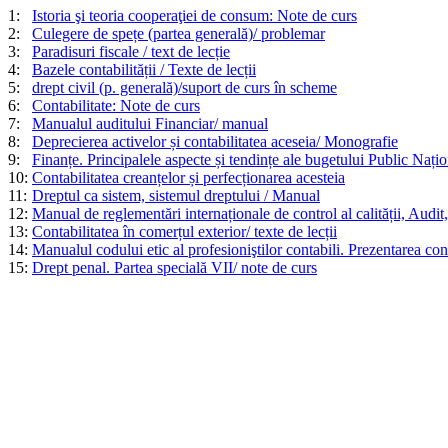
1:
Istoria şi teoria cooperaţiei de consum: Note de curs
2:
Culegere de spețe (partea generală)/ problemar
3:
Paradisuri fiscale / text de lecție
4:
Bazele contabilității / Texte de lecții
5:
drept civil (p. generală)/suport de curs în scheme
6:
Contabilitate: Note de curs
7:
Manualul auditului Financiar/ manual
8:
Deprecierea activelor și contabilitatea aceseia/ Monografie
9:
Finanțe. Principalele aspecte și tendințe ale bugetului Public Națion
10:
Contabilitatea creanțelor și perfecționarea acesteia
11:
Dreptul ca sistem, sistemul dreptului / Manual
12:
Manual de reglementări internaționale de control al calității, Audit,
13:
Contabilitatea în comerțul exterior/ texte de lecții
14:
Manualul codului etic al profesioniştilor contabili. Prezentarea con
15:
Drept penal. Partea specială VII/ note de curs