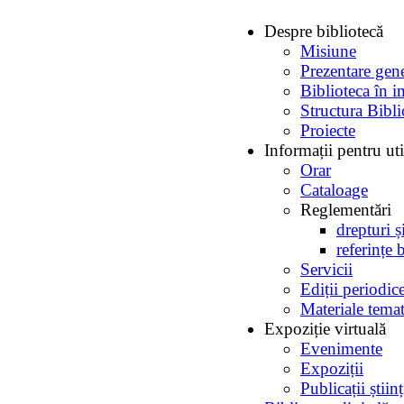
Despre bibliotecă
Misiune
Prezentare gen
Biblioteca în i
Structura Bibli
Proiecte
Informații pentru uti
Orar
Cataloage
Reglementări
drepturi ș
referințe 
Servicii
Ediții periodic
Materiale temat
Expoziție virtuală
Evenimente
Expoziții
Publicații ști