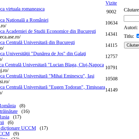
Vizite
eca virtuala romaneasca
Căutar
9002
eca Naţională a României
10634
.ro/
Autori:
eca Academiei de Studii Economice din Bucureşti
14341
Titlu:
eca.ase.ro/
eca Centrală Universitară din Bucureşti
14115
o/
eca Universităţii "Dunărea de Jos" din Galaţi
12757
o/
eca Centrală Universitară "Lucian Blaga, Cluj-Napoca
10791
j.ro/
eca Centrală Universitară "Mihai Eminescu", Iaşi
10508
i.ro/
eca Centrală Universitară "Eugen Todoran", Timişoara
14149
o/
 România
(8)
trăinătate
(16)
Rusia
(17)
mii
(6)
i dicționare UCCM
(17)
 UCCM
(9)