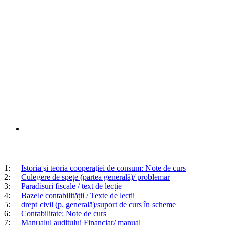
1:
Istoria şi teoria cooperaţiei de consum: Note de curs
2:
Culegere de spețe (partea generală)/ problemar
3:
Paradisuri fiscale / text de lecție
4:
Bazele contabilității / Texte de lecții
5:
drept civil (p. generală)/suport de curs în scheme
6:
Contabilitate: Note de curs
7:
Manualul auditului Financiar/ manual