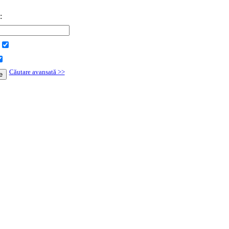
e:
Căutare avansată >>