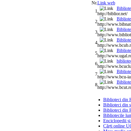
Nr.
Link web
Bibliot
1
http://biblior.net/
Bibliot
2
http://www.bibnat
Bibliot
3
http://www.bibliot
Bibliot
4
http://www.bcub.r
Bibliot
5
http://www.ugal.r
bibliot
6
http://www.bcuclu
Bibliot
7
http://www.bcu-ias
Bibliot
8
http://www.bcut.r
Biblioteci din
Biblioteci din s
Biblioteci din 
Bibliotecile lu
Enciclopedii ș
Cărți online