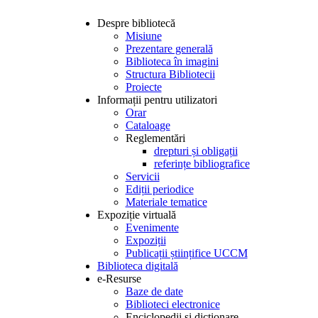
Despre bibliotecă
Misiune
Prezentare generală
Biblioteca în imagini
Structura Bibliotecii
Proiecte
Informații pentru utilizatori
Orar
Cataloage
Reglementări
drepturi și obligații
referințe bibliografice
Servicii
Ediții periodice
Materiale tematice
Expoziție virtuală
Evenimente
Expoziții
Publicații științifice UCCM
Biblioteca digitală
e-Resurse
Baze de date
Biblioteci electronice
Enciclopedii și dicționare