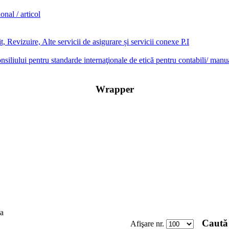
onal / articol
, Revizuire, Alte servicii de asigurare și servicii conexe P.I
onsiliului pentru standarde internaţionale de etică pentru contabili/ manu
Wrapper
a
Caută 
Afişare nr.