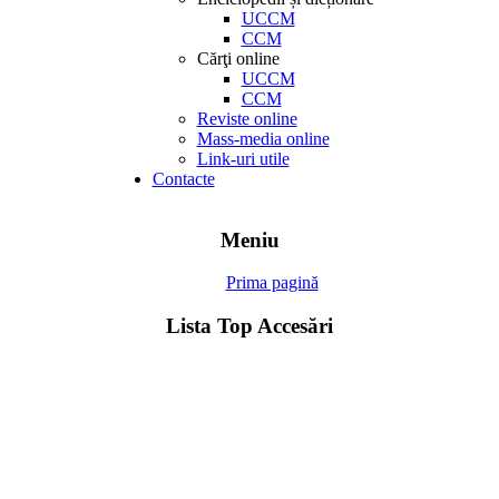
UCCM
CCM
Cărţi online
UCCM
CCM
Reviste online
Mass-media online
Link-uri utile
Contacte
Meniu
Prima pagină
Lista Top Accesări