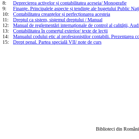
8:
Deprecierea activelor și contabilitatea aceseia/ Monografie
9:
Finanțe. Principalele aspecte și tendințe ale bugetului Public Nați
10:
Contabilitatea creanțelor și perfecționarea acesteia
11:
Dreptul ca sistem, sistemul dreptului / Manual
12:
Manual de reglementări internaționale de control al calității, Audit
13:
Contabilitatea în comerțul exterior/ texte de lecții
14:
Manualul codului etic al profesioniştilor contabili. Prezentarea c
15:
Drept penal. Partea specială VII/ note de curs
Biblioteci din Români