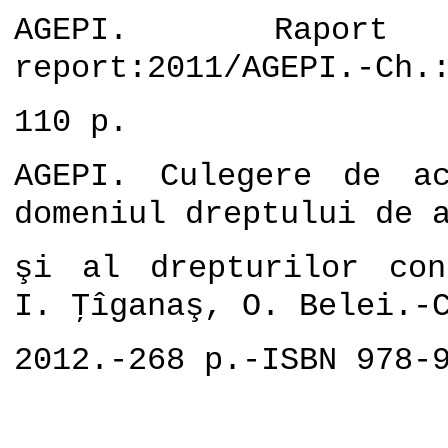
AGEPI. Raport a
report:2011/AGEPI.-Ch.
110 p.
AGEPI. Culegere de a
domeniul dreptului de 
ş
i al drepturilor con
I. Ţîganaş, O. Belei.-
2012.-268 p.-ISBN 978-