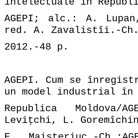
intelectuale în Republ
AGEPI; alc.: A. Lupan
red. A. Zavalistîi.-Ch
2012.-48 p.
AGEPI. Cum se înregist
un model industrial în
Republica Moldova/A
Leviţchi, L. Goremîchi
E. Maisteriuc.-Ch.:AG