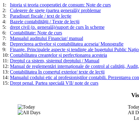
1:
Istoria şi teoria cooperaţiei de consum: Note de curs
2:
Culegere de spețe (partea generală)/ problemar
3:
Paradisuri fiscale / text de lecție
4:
Bazele contabilității / Texte de lecții
5:
drept civil (p. generală)/suport de curs în scheme
6:
Contabilitate: Note de curs
7:
Manualul auditului Financiar/ manual
8:
Deprecierea activelor și contabilitatea aceseia/ Monografie
9:
Finanțe. Principalele aspecte și tendințe ale bugetului Public Națion
10:
Contabilitatea creanțelor și perfecționarea acesteia
11:
Dreptul ca sistem, sistemul dreptului / Manual
12:
Manual de reglementări internaționale de control al calității, Audit,
13:
Contabilitatea în comerțul exterior/ texte de lecții
14:
Manualul codului etic al profesioniştilor contabili. Prezentarea con
15:
Drept penal. Partea specială VII/ note de curs
Vi
Toda
All D
Lo