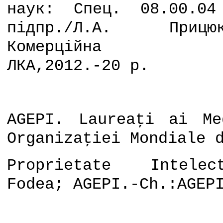
наук: Спец. 08.00.04
пiдпр./Л.А. Приц
Комерцiйна Акад
ЛКА,2012.-20
p
.
AGEPI. Laureaţi ai M
Organizaţiei Mondiale 
Proprietate Intelec
Fodea; AGEPI.-Ch.:AGEP