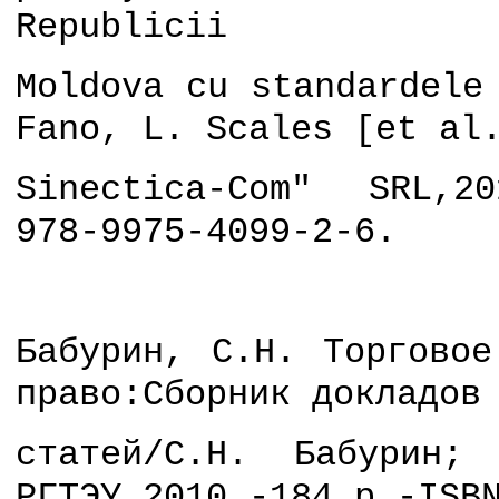
Republicii
Moldova cu standardele
Fano, L. Scales [et al
Sinectica-Com" SRL,2
978-9975-4099-2-6.
Бабурин, С.Н. Торговое
право:Сборник докладов
статей/С.Н. Бабурин; 
РГТЭУ,2010.-184 p.-ISB