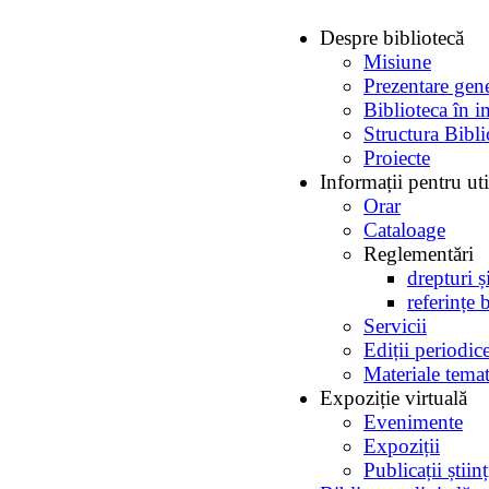
Despre bibliotecă
Misiune
Prezentare gen
Biblioteca în i
Structura Bibli
Proiecte
Informații pentru uti
Orar
Cataloage
Reglementări
drepturi ș
referințe 
Servicii
Ediții periodic
Materiale temat
Expoziție virtuală
Evenimente
Expoziții
Publicații ști