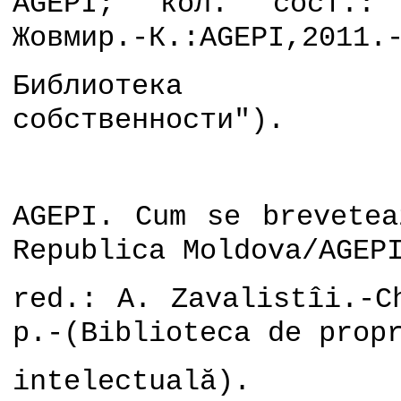
AGEPI; кол. сост.:
Жовмир.-К.:AGEPI,2011.
Библиотека инте
собственности").
AGEPI
.
Cum
se
brevetea
Republica
Moldova
/
AGEP
red.: A. Zavalistîi.-C
p.-(Biblioteca de prop
intelectuală).