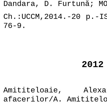
Dandara, D. Furtună; M
Ch.:UCCM,2014.-20 p.-I
76-9.
2012
Amititeloaie, Alex
afacerilor/A. Amititel