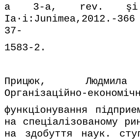
a 3-a, rev. şi a
Ia·i:Junimea,2012.-366
37-
1583-2.
Прицюк, Людмила
Органiзацiйно-економiч
функцiонування пiдприе
на спецiалiзованому
p
и
на здобуття наук. сту