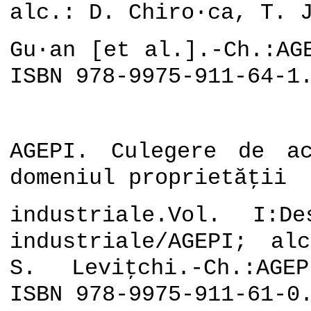
alc.: D. Chiro·ca, T. 
Gu·an [et al.].-Ch.:AG
ISBN 978-9975-911-64-1
AGEPI. Culegere de a
domeniul proprietăţii
industriale.Vol. I:D
industriale/AGEPI; al
S. Leviţchi.-Ch.:AGE
ISBN 978-9975-911-61-0