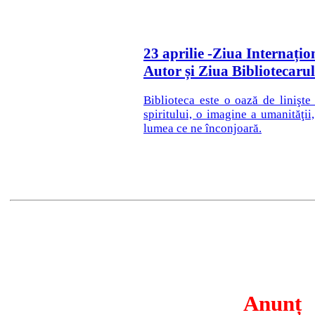
23 aprilie -Ziua Internațion
Autor și Ziua Bibliotecaru
Biblioteca este o oază de linişte
spiritului, o imagine a umanităţi
lumea ce ne înconjoară.
Anunț