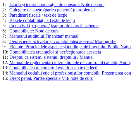
1:
Istoria şi teoria cooperaţiei de consum: Note de curs
2:
Culegere de spețe (partea generală)/ problemar
3:
Paradisuri fiscale / text de lecție
4:
Bazele contabilității / Texte de lecții
5:
drept civil (p. generală)/suport de curs în scheme
6:
Contabilitate: Note de curs
7:
Manualul auditului Financiar/ manual
8:
Deprecierea activelor și contabilitatea aceseia/ Monografie
9:
Finanțe. Principalele aspecte și tendințe ale bugetului Public Națion
10:
Contabilitatea creanțelor și perfecționarea acesteia
11:
Dreptul ca sistem, sistemul dreptului / Manual
12:
Manual de reglementări internaționale de control al calității, Audit,
13:
Contabilitatea în comerțul exterior/ texte de lecții
14:
Manualul codului etic al profesioniştilor contabili. Prezentarea con
15:
Drept penal. Partea specială VII/ note de curs