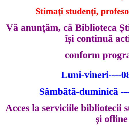
Stimați studenți, profeso
Vă anunțăm, că Biblioteca Șt
își continuă act
conform progr
Luni-vineri----0
Sâmbătă-duminică ---
Acces la serviciile bibliotecii 
și ofline