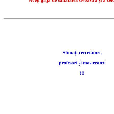
Aveţi grijă de sănătatea dvoastră şi a celor
Stimați cercetători,
profesori și masteranzi
!!!