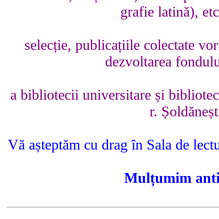
grafie latină), e
selecție, publicațiile colectate vo
dezvoltarea fondulu
a bibliotecii universitare și bibliot
r. Șoldăneșt
Vă așteptăm cu drag în Sala de lectur
Mulțumim anti