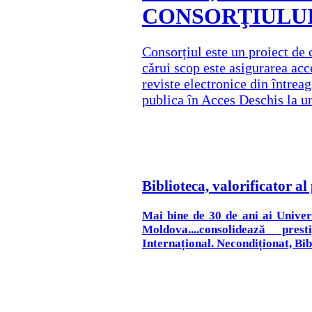
CONSORŢIULU
Consorțiul este un proiect de 
cărui scop este asigurarea acc
reviste electronice din întreag
publica în Acces Deschis la un
Biblioteca, valorificator al 
Mai bine de 30 de ani ai Univer
Moldova....consolidează pr
Internațional. Necondiționat, Bibli