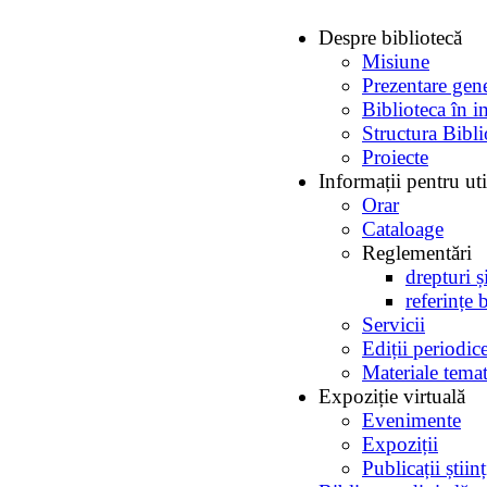
Despre bibliotecă
Misiune
Prezentare gen
Biblioteca în i
Structura Bibli
Proiecte
Informații pentru uti
Orar
Cataloage
Reglementări
drepturi ș
referințe 
Servicii
Ediții periodic
Materiale temat
Expoziție virtuală
Evenimente
Expoziții
Publicații ști