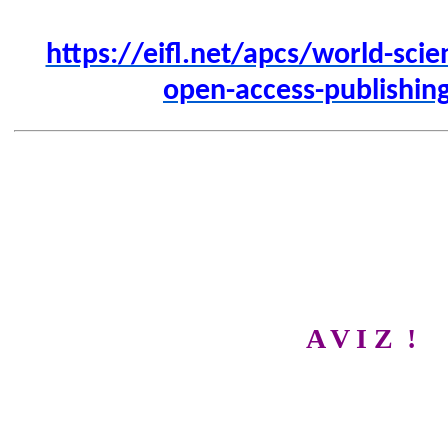
https://eifl.net/apcs/world-scien
open-access-publishin
A V I Z !