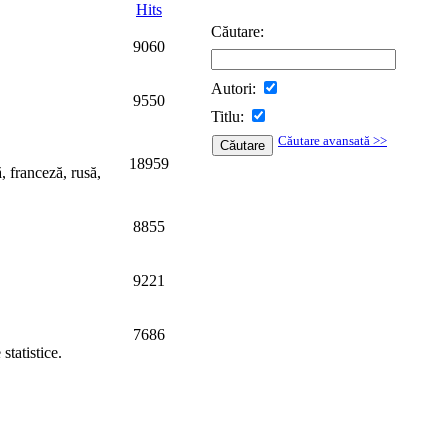
Hits
Căutare:
9060
Autori:
9550
Titlu:
Căutare avansată >>
18959
ă, franceză, rusă,
8855
9221
7686
statistice.