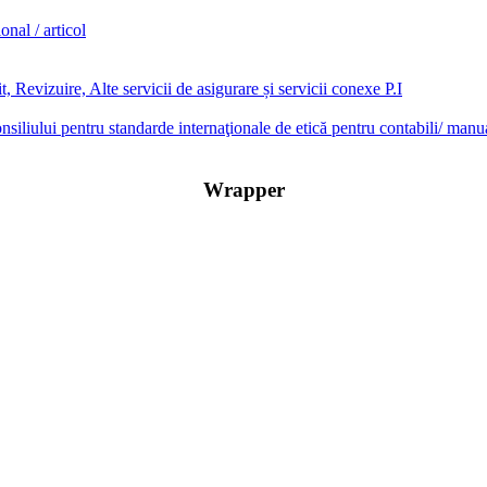
onal / articol
, Revizuire, Alte servicii de asigurare și servicii conexe P.I
onsiliului pentru standarde internaţionale de etică pentru contabili/ manu
Wrapper