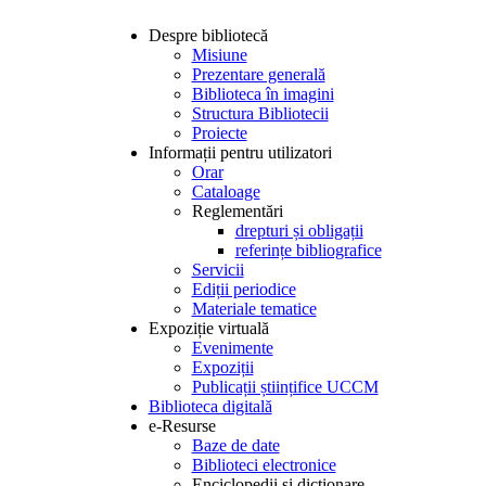
Despre bibliotecă
Misiune
Prezentare generală
Biblioteca în imagini
Structura Bibliotecii
Proiecte
Informații pentru utilizatori
Orar
Cataloage
Reglementări
drepturi și obligații
referințe bibliografice
Servicii
Ediții periodice
Materiale tematice
Expoziție virtuală
Evenimente
Expoziții
Publicații științifice UCCM
Biblioteca digitală
e-Resurse
Baze de date
Biblioteci electronice
Enciclopedii și dicționare