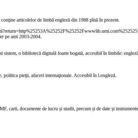
 conţine articolelor de limbă engleză din 1988 pînă în prezent.
e.shtml?return=http%25253A%25252F%25252Fwwwlib.umi.com%252525
iber pe anii 2003-2004.
t sistem, o bibliotecă digitală foarte bogată, accesibil în limbile: englez
olitica pieţii, afaceri internaţionale. Accesibil în l.engleză.
IMF, carti, documente de lucru și studii, precum și de date și instrumente 