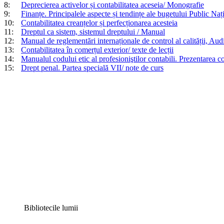
8:
Deprecierea activelor și contabilitatea aceseia/ Monografie
9:
Finanțe. Principalele aspecte și tendințe ale bugetului Public Nați
10:
Contabilitatea creanțelor și perfecționarea acesteia
11:
Dreptul ca sistem, sistemul dreptului / Manual
12:
Manual de reglementări internaționale de control al calității, Audit
13:
Contabilitatea în comerțul exterior/ texte de lecții
14:
Manualul codului etic al profesioniştilor contabili. Prezentarea c
15:
Drept penal. Partea specială VII/ note de curs
Bibliotecile lumii