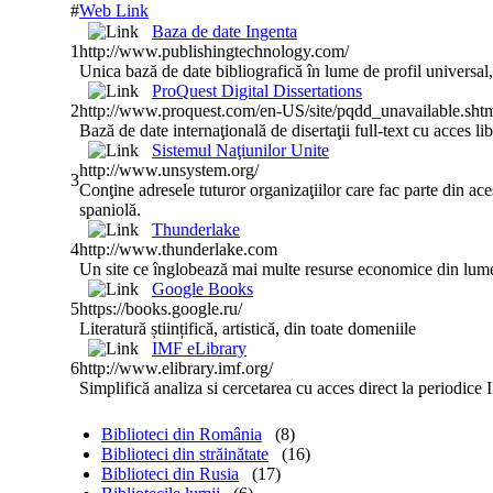
#
Web Link
Baza de date Ingenta
1
http://www.publishingtechnology.com/
Unica bază de date bibliografică în lume de profil universal,
ProQuest Digital Dissertations
2
http://www.proquest.com/en-US/site/pqdd_unavailabl
Bază de date internaţională de disertaţii full-text cu acces l
Sistemul Naţiunilor Unite
http://www.unsystem.org/
3
Conţine adresele tuturor organizaţiilor care fac parte din aces
spaniolă.
Thunderlake
4
http://www.thunderlake.com
Un site ce înglobează mai multe resurse economice din lume, p
Google Books
5
https://books.google.ru/
Literatură științifică, artistică, din toate domeniile
IMF eLibrary
6
http://www.elibrary.imf.org/
Simplifică analiza si cercetarea cu acces direct la periodice 
Biblioteci din România
(8)
Biblioteci din străinătate
(16)
Biblioteci din Rusia
(17)