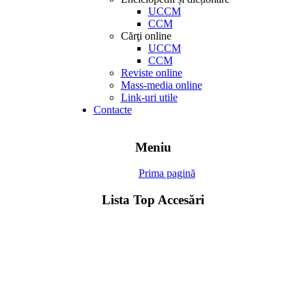
UCCM
CCM
Cărţi online
UCCM
CCM
Reviste online
Mass-media online
Link-uri utile
Contacte
Meniu
Prima pagină
Lista Top Accesări