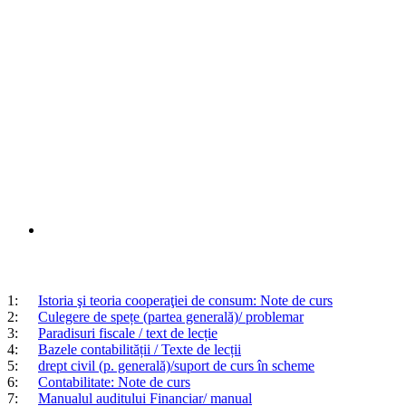
1:
Istoria şi teoria cooperaţiei de consum: Note de curs
2:
Culegere de spețe (partea generală)/ problemar
3:
Paradisuri fiscale / text de lecție
4:
Bazele contabilității / Texte de lecții
5:
drept civil (p. generală)/suport de curs în scheme
6:
Contabilitate: Note de curs
7:
Manualul auditului Financiar/ manual