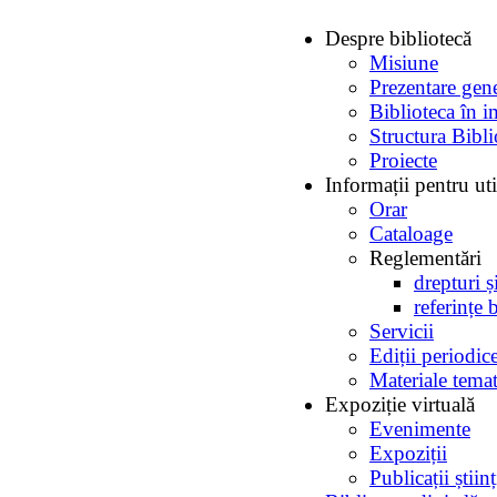
Despre bibliotecă
Misiune
Prezentare gen
Biblioteca în i
Structura Bibli
Proiecte
Informații pentru uti
Orar
Cataloage
Reglementări
drepturi ș
referințe 
Servicii
Ediții periodic
Materiale temat
Expoziție virtuală
Evenimente
Expoziții
Publicații ști