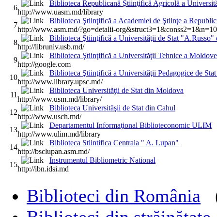
Biblioteca Republicană Ştiinţifică Agricolă a Universit
6
http://www.uasm.md/library
Biblioteca Ştiinţifică a Academiei de Ştiinţe a Republi
7
http://www.asm.md/?go=detalii-org&struct3=1&conss2=1&n=
Biblioteca Ştiinţifică a Universităţii de Stat "A.Russo" 
8
http://libruniv.usb.md/
Biblioteca Ştiinţifică a Universităţii Tehnice a Moldove
9
http://google.com
Biblioteca Ştiinţifică a Universităţii Pedagogice de St
10
http://www.library.upsc.md/
Biblioteca Universităţii de Stat din Moldova
11
http://www.usm.md/library/
Biblioteca Universităşii de Stat din Cahul
12
http://www.usch.md/
Departamentul Informaţional Biblioteconomic ULIM
13
http://www.ulim.md/library
Biblioteca Stiintifica Centrala " A. Lupan"
14
http://bsclupan.asm.md/
Instrumentul Bibliometric National
15
http://ibn.idsi.md
Biblioteci din România
Biblioteci din străinătate