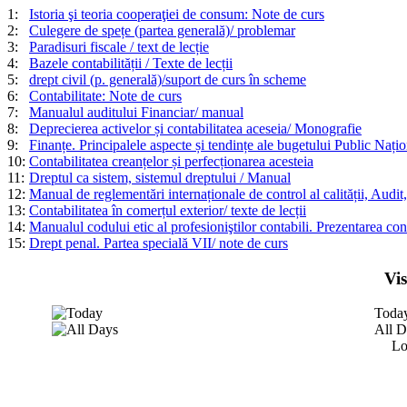
1:
Istoria şi teoria cooperaţiei de consum: Note de curs
2:
Culegere de spețe (partea generală)/ problemar
3:
Paradisuri fiscale / text de lecție
4:
Bazele contabilității / Texte de lecții
5:
drept civil (p. generală)/suport de curs în scheme
6:
Contabilitate: Note de curs
7:
Manualul auditului Financiar/ manual
8:
Deprecierea activelor și contabilitatea aceseia/ Monografie
9:
Finanțe. Principalele aspecte și tendințe ale bugetului Public Națion
10:
Contabilitatea creanțelor și perfecționarea acesteia
11:
Dreptul ca sistem, sistemul dreptului / Manual
12:
Manual de reglementări internaționale de control al calității, Audit,
13:
Contabilitatea în comerțul exterior/ texte de lecții
14:
Manualul codului etic al profesioniştilor contabili. Prezentarea con
15:
Drept penal. Partea specială VII/ note de curs
Vi
Toda
All D
Lo