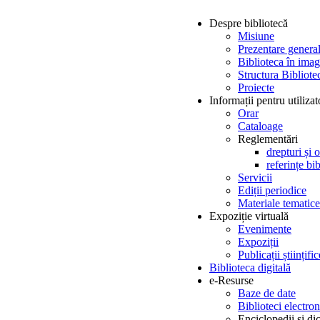
Despre bibliotecă
Misiune
Prezentare genera
Biblioteca în imag
Structura Bibliotec
Proiecte
Informații pentru utilizat
Orar
Cataloage
Reglementări
drepturi și o
referințe bi
Servicii
Ediții periodice
Materiale tematice
Expoziție virtuală
Evenimente
Expoziții
Publicații științi
Biblioteca digitală
e-Resurse
Baze de date
Biblioteci electron
Enciclopedii și di