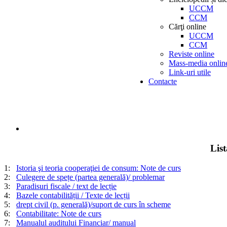
UCCM
CCM
Cărţi online
UCCM
CCM
Reviste online
Mass-media onlin
Link-uri utile
Contacte
Lis
1:
Istoria şi teoria cooperaţiei de consum: Note de curs
2:
Culegere de spețe (partea generală)/ problemar
3:
Paradisuri fiscale / text de lecție
4:
Bazele contabilității / Texte de lecții
5:
drept civil (p. generală)/suport de curs în scheme
6:
Contabilitate: Note de curs
7:
Manualul auditului Financiar/ manual