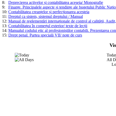
8:
Deprecierea activelor și contabilitatea aceseia/ Monografie
9:
Finanțe. Principalele aspecte și tendințe ale bugetului Public Națion
10:
Contabilitatea creanțelor și perfecționarea acesteia
11:
Dreptul ca sistem, sistemul dreptului / Manual
12:
Manual de reglementări internaționale de control al calității, Audit,
13:
Contabilitatea în comerțul exterior/ texte de lecții
14:
Manualul codului etic al profesioniştilor contabili. Prezentarea con
15:
Drept penal. Partea specială VII/ note de curs
Vi
Toda
All D
Lo