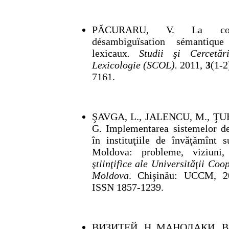
PĂCURARU, V. La cont
désambiguïsation séman
lexicaux
.
Studii şi Cercetă
Lexicologie (SCOL).
2011,
3
(1-2
7161.
ŞAVGA, L., JALENCU, M., Ţ
G. Implementarea sistemelor d
în instituţiile de învăţămînt 
Moldova: probleme, viziuni,
ştiinţifice ale Universităţii Co
Moldova
. Chişinău: UCCM, 20
ISSN 1857-1239.
ВИЗИТЕЙ, Н.,МАНОЛАКИ, В.