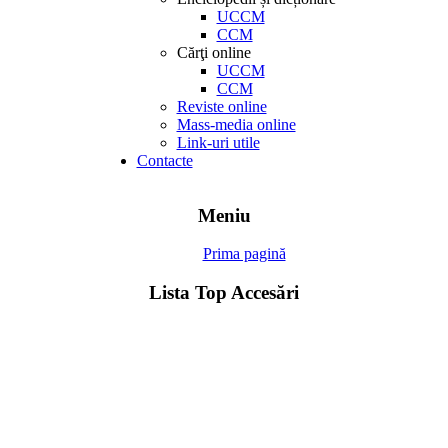
UCCM
CCM
Cărţi online
UCCM
CCM
Reviste online
Mass-media online
Link-uri utile
Contacte
Meniu
Prima pagină
Lista Top Accesări