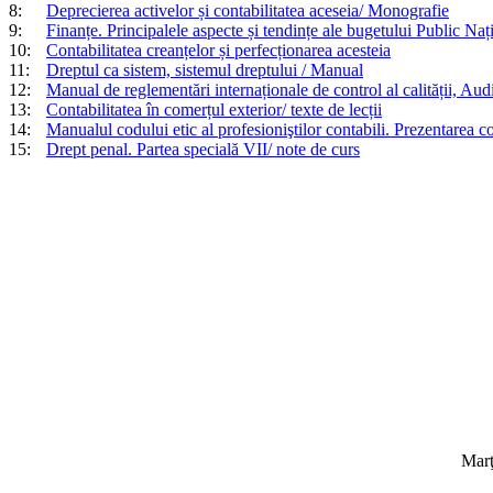
8:
Deprecierea activelor și contabilitatea aceseia/ Monografie
9:
Finanțe. Principalele aspecte și tendințe ale bugetului Public Nați
10:
Contabilitatea creanțelor și perfecționarea acesteia
11:
Dreptul ca sistem, sistemul dreptului / Manual
12:
Manual de reglementări internaționale de control al calității, Audit
13:
Contabilitatea în comerțul exterior/ texte de lecții
14:
Manualul codului etic al profesioniştilor contabili. Prezentarea c
15:
Drept penal. Partea specială VII/ note de curs
Marţ