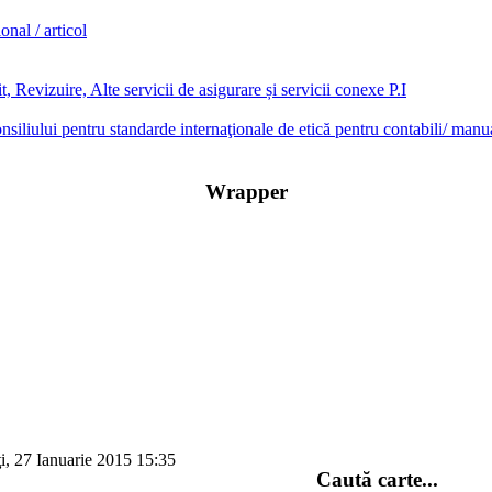
onal / articol
, Revizuire, Alte servicii de asigurare și servicii conexe P.I
onsiliului pentru standarde internaţionale de etică pentru contabili/ manu
Wrapper
i, 27 Ianuarie 2015 15:35
Caută carte...