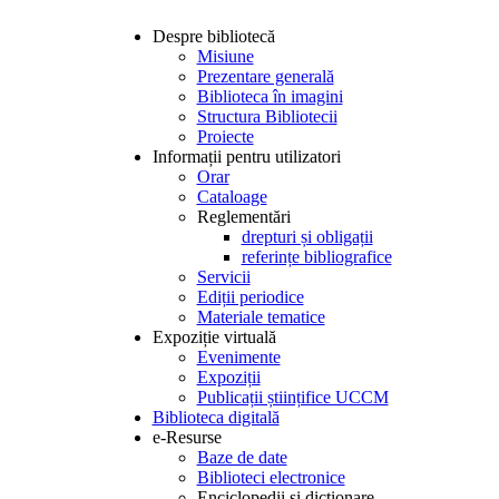
Despre bibliotecă
Misiune
Prezentare generală
Biblioteca în imagini
Structura Bibliotecii
Proiecte
Informații pentru utilizatori
Orar
Cataloage
Reglementări
drepturi și obligații
referințe bibliografice
Servicii
Ediții periodice
Materiale tematice
Expoziție virtuală
Evenimente
Expoziții
Publicații științifice UCCM
Biblioteca digitală
e-Resurse
Baze de date
Biblioteci electronice
Enciclopedii și dicționare