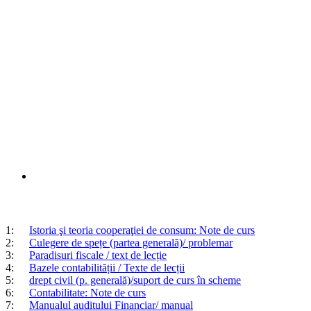
1:
Istoria şi teoria cooperaţiei de consum: Note de curs
2:
Culegere de spețe (partea generală)/ problemar
3:
Paradisuri fiscale / text de lecție
4:
Bazele contabilității / Texte de lecții
5:
drept civil (p. generală)/suport de curs în scheme
6:
Contabilitate: Note de curs
7:
Manualul auditului Financiar/ manual