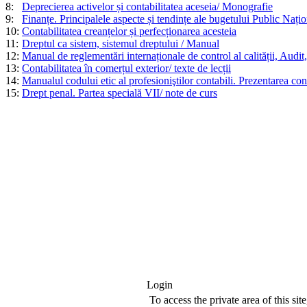
8:
Deprecierea activelor și contabilitatea aceseia/ Monografie
9:
Finanțe. Principalele aspecte și tendințe ale bugetului Public Națion
10:
Contabilitatea creanțelor și perfecționarea acesteia
11:
Dreptul ca sistem, sistemul dreptului / Manual
12:
Manual de reglementări internaționale de control al calității, Audit,
13:
Contabilitatea în comerțul exterior/ texte de lecții
14:
Manualul codului etic al profesioniştilor contabili. Prezentarea con
15:
Drept penal. Partea specială VII/ note de curs
Login
To access the private area of this site