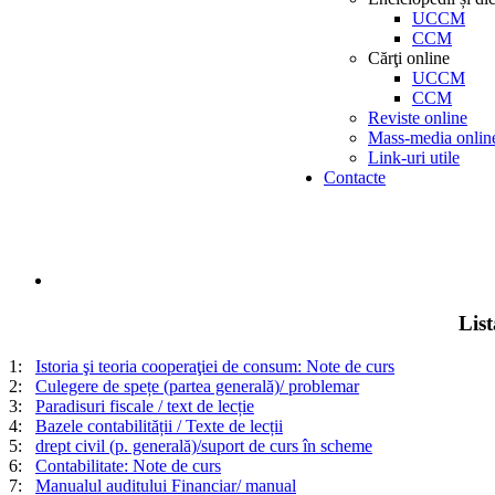
UCCM
CCM
Cărţi online
UCCM
CCM
Reviste online
Mass-media onlin
Link-uri utile
Contacte
Lis
1:
Istoria şi teoria cooperaţiei de consum: Note de curs
2:
Culegere de spețe (partea generală)/ problemar
3:
Paradisuri fiscale / text de lecție
4:
Bazele contabilității / Texte de lecții
5:
drept civil (p. generală)/suport de curs în scheme
6:
Contabilitate: Note de curs
7:
Manualul auditului Financiar/ manual