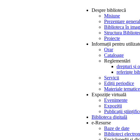
Despre bibliotecă
Misiune
Prezentare genera
Biblioteca în imag
Structura Bibliotec
Proiecte
Informații pentru utilizat
Orar
Cataloage
Reglementări
drepturi și o
referințe bi
Servicii
Ediții periodice
Materiale tematice
Expoziție virtuală
Evenimente
Expoziții
Publicații științi
Biblioteca digitală
e-Resurse
Baze de date
Biblioteci electron
Enciclopedii și di