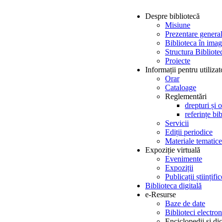
Despre bibliotecă
Misiune
Prezentare genera
Biblioteca în imag
Structura Bibliotec
Proiecte
Informații pentru utilizat
Orar
Cataloage
Reglementări
drepturi și o
referințe bi
Servicii
Ediții periodice
Materiale tematice
Expoziție virtuală
Evenimente
Expoziții
Publicații științi
Biblioteca digitală
e-Resurse
Baze de date
Biblioteci electron
Enciclopedii și di