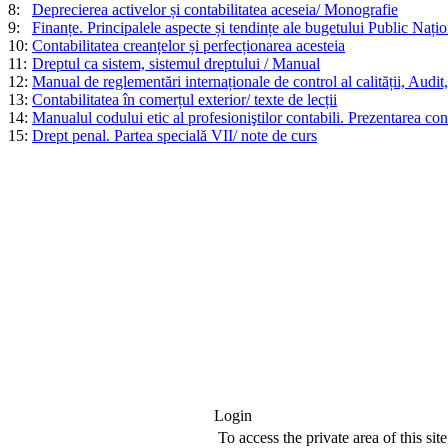
8:
Deprecierea activelor și contabilitatea aceseia/ Monografie
9:
Finanțe. Principalele aspecte și tendințe ale bugetului Public Națion
10:
Contabilitatea creanțelor și perfecționarea acesteia
11:
Dreptul ca sistem, sistemul dreptului / Manual
12:
Manual de reglementări internaționale de control al calității, Audit,
13:
Contabilitatea în comerțul exterior/ texte de lecții
14:
Manualul codului etic al profesioniştilor contabili. Prezentarea con
15:
Drept penal. Partea specială VII/ note de curs
Login
To access the private area of this site