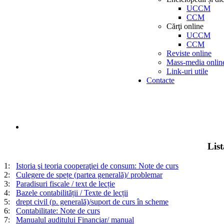
UCCM
CCM
Cărţi online
UCCM
CCM
Reviste online
Mass-media onlin
Link-uri utile
Contacte
Lis
1:
Istoria şi teoria cooperaţiei de consum: Note de curs
2:
Culegere de spețe (partea generală)/ problemar
3:
Paradisuri fiscale / text de lecție
4:
Bazele contabilității / Texte de lecții
5:
drept civil (p. generală)/suport de curs în scheme
6:
Contabilitate: Note de curs
7:
Manualul auditului Financiar/ manual